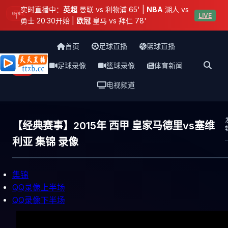
实时直播中：
英超
曼联 vs 利物浦 65' |
NBA
湖人 vs
足球
LIVE
勇士 20:30开始 |
欧冠
皇马 vs 拜仁 78'
首页
足球直播
篮球直播
足球录像
篮球录像
体育新闻
天天直播网
电视频道
【经典赛事】2015年 西甲 皇家马德里vs塞维
利亚 集锦 录像
集锦
QQ录像上半场
QQ录像下半场