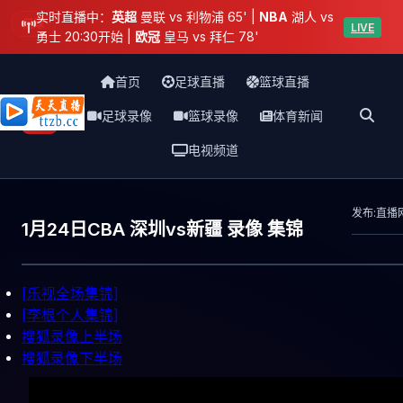
实时直播中：
英超
曼联 vs 利物浦 65' |
NBA
湖人 vs
足球
LIVE
勇士 20:30开始 |
欧冠
皇马 vs 拜仁 78'
首页
足球直播
篮球直播
足球录像
篮球录像
体育新闻
天天直播网
电视频道
发布:直播
1月24日CBA 深圳vs新疆 录像 集锦
[乐视全场集锦]
[李根个人集锦]
搜狐录像上半场
搜狐录像下半场