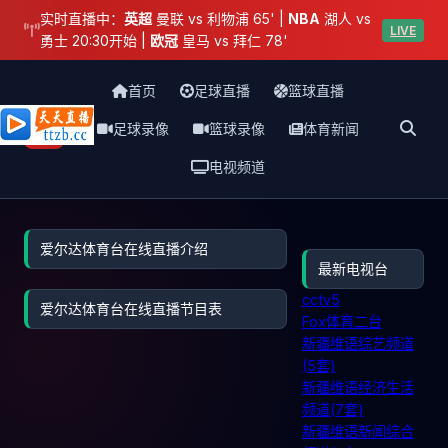
实时直播中：
英超
曼联 vs 利物浦 65' |
NBA
湖人 vs
LIVE
勇士 20:30开始 |
欧冠
皇马 vs 拜仁 78'
首页
足球直播
篮球直播
足球录像
篮球录像
体育新闻
天天直播网
电视频道
爱尔达体育台在线直播介绍
最新电视台
cctv5
爱尔达体育台在线直播节目表
Fox体育二台
新疆维语综艺频道
(5套)
新疆维语经济生活
频道(7套)
新疆维语新闻综合