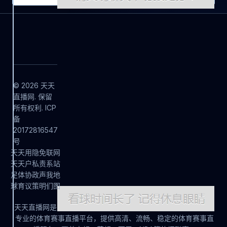
© 2026 天天
直播网. 保留
所有权利. ICP
备
20172816547
号
天
天
用
隐
免
联
网
天
天
户
私
责
系
站
足
体
协
政
声
我
地
球
育
议
策
明
们
图
天天直播网是
专业的体育赛事直播平台，提供高清、流畅、稳定的体育赛事直