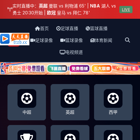
实时直播中：
英超
曼联 vs 利物浦 65' |
NBA
湖人 vs
LIVE
勇士 20:30开始 |
欧冠
皇马 vs 拜仁 78'
首页
足球直播
篮球直播
足球录像
篮球录像
体育新闻
天天直播网
电视频道
中超
英超
西甲