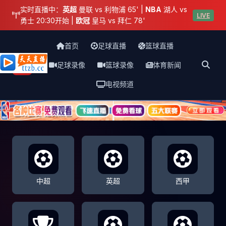
实时直播中：
英超
曼联 vs 利物浦 65' |
NBA
湖人 vs
LIVE
勇士 20:30开始 |
欧冠
皇马 vs 拜仁 78'
首页
足球直播
篮球直播
足球录像
篮球录像
体育新闻
天天直播网
电视频道
中超
英超
西甲