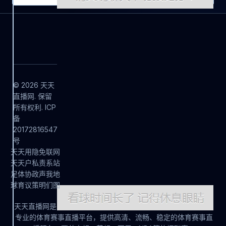
© 2026 天天
直播网. 保留
所有权利. ICP
备
20172816547
号
天
天
用
隐
免
联
网
天
天
户
私
责
系
站
足
体
协
政
声
我
地
球
育
议
策
明
们
图
天天直播网是
专业的体育赛事直播平台，提供高清、流畅、稳定的体育赛事直