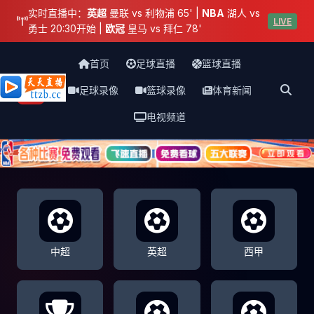
实时直播中：
英超
曼联 vs 利物浦 65' |
NBA
湖人 vs
LIVE
勇士 20:30开始 |
欧冠
皇马 vs 拜仁 78'
首页
足球直播
篮球直播
足球录像
篮球录像
体育新闻
天天直播网
电视频道
中超
英超
西甲