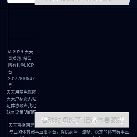
© 2026 天天
直播网. 保留
所有权利. ICP
备
20172816547
号
天
天
用
隐
免
联
网
天
天
户
私
责
系
站
足
体
协
政
声
我
地
球
育
议
策
明
们
图
天天直播网是
专业的体育赛事直播平台，提供高清、流畅、稳定的体育赛事直