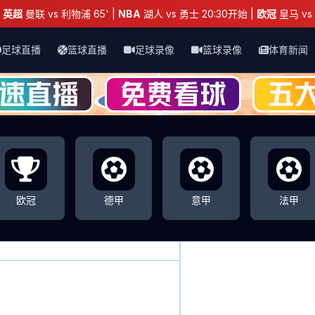
：
英超
曼联 vs 利物浦 65' |
NBA
湖人 vs 勇士 20:30开始 |
欧冠
皇马 vs 
足球直播
篮球直播
足球录像
篮球录像
体育新闻
欧冠
德甲
意甲
法甲