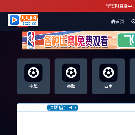
实时直播中
首页
天天直播网
中超
英超
西甲
清晰度：HD
信号播放：