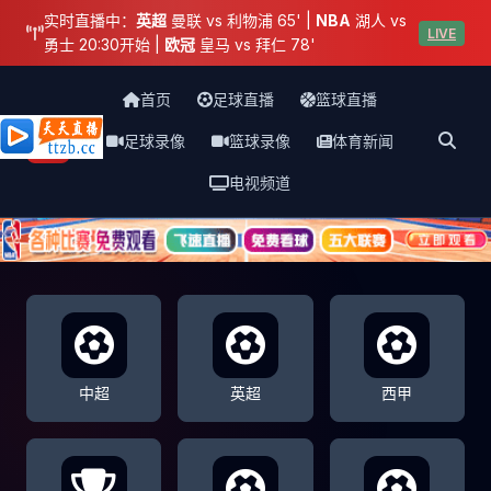
实时直播中：
英超
曼联 vs 利物浦 65' |
NBA
湖人 vs
LIVE
勇士 20:30开始 |
欧冠
皇马 vs 拜仁 78'
首页
足球直播
篮球直播
足球录像
篮球录像
体育新闻
天天直播网
电视频道
中超
英超
西甲