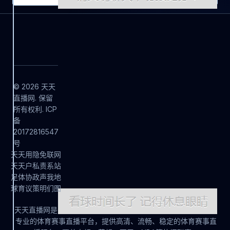
© 2026 天天
直播网. 保留
所有权利. ICP
备
20172816547
号
天
天
用
隐
免
联
网
天
天
户
私
责
系
站
足
体
协
政
声
我
地
球
育
议
策
明
们
图
天天直播网是
专业的体育赛事直播平台，提供高清、流畅、稳定的体育赛事直