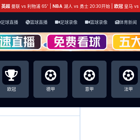
：
英超
曼联 vs 利物浦 65' |
NBA
湖人 vs 勇士 20:30开始 |
欧冠
皇马 vs 
足球直播
篮球直播
足球录像
篮球录像
体育新闻
欧冠
德甲
意甲
法甲