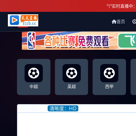
实时直播中
首页
天天直播网
中超
英超
西甲
清晰度：HD
信号播放：