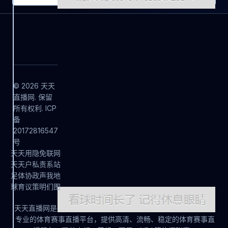
© 2026 天天
直播网. 保留
所有权利. ICP
备
20172816547
号
天
天
用
隐
免
联
网
天
天
户
私
责
系
站
足
体
协
政
声
我
地
球
育
议
策
明
们
图
天天直播网是
专业的体育赛事直播平台，提供高清、流畅、稳定的体育赛事直