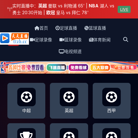
实时直播中：
英超
曼联 vs 利物浦 65' |
NBA
湖人 vs
LIVE
勇士 20:30开始 |
欧冠
皇马 vs 拜仁 78'
首页
足球直播
篮球直播
足球录像
篮球录像
体育新闻
天天直播网
电视频道
中超
英超
西甲