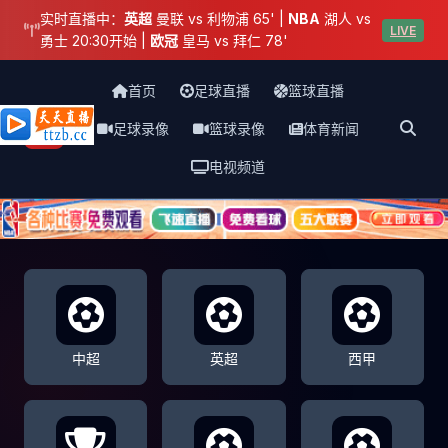
实时直播中：
英超
曼联 vs 利物浦 65' |
NBA
湖人 vs
LIVE
勇士 20:30开始 |
欧冠
皇马 vs 拜仁 78'
首页
足球直播
篮球直播
足球录像
篮球录像
体育新闻
天天直播网
电视频道
中超
英超
西甲