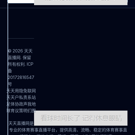
© 2026 天天
直播网. 保留
所有权利. ICP
备
20172816547
号
天
天
用
隐
免
联
网
天
天
户
私
责
系
站
足
体
协
政
声
我
地
球
育
议
策
明
们
图
天天直播网是
专业的体育赛事直播平台，提供高清、流畅、稳定的体育赛事直