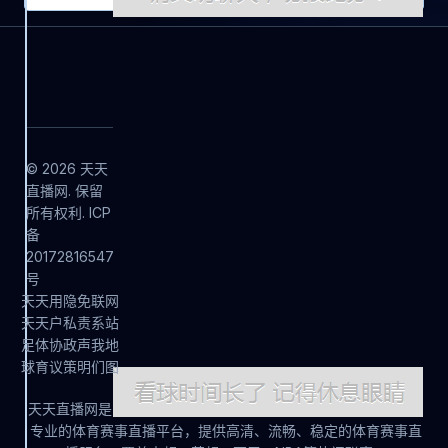
© 2026 天天
直播网. 保留
所有权利. ICP
备
20172816547
号
天
天
用
隐
免
联
网
天
天
户
私
责
系
站
足
体
协
政
声
我
地
球
育
议
策
明
们
图
天天直播网是
专业的体育赛事直播平台，提供高清、流畅、稳定的体育赛事直