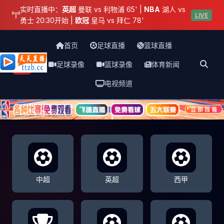
实时直播中：
英超
曼联 vs 利物浦 65' |
NBA
湖人 vs
LIVE
勇士 20:30开始 |
欧冠
皇马 vs 拜仁 78'
首页
足球直播
篮球直播
足球录像
篮球录像
体育新闻
天天直播网
电视频道
中超
英超
西甲