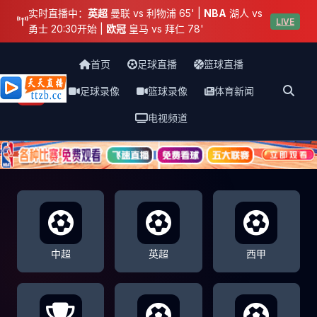
实时直播中：
英超
曼联 vs 利物浦 65' |
NBA
湖人 vs
LIVE
勇士 20:30开始 |
欧冠
皇马 vs 拜仁 78'
首页
足球直播
篮球直播
足球录像
篮球录像
体育新闻
天天直播网
电视频道
中超
英超
西甲