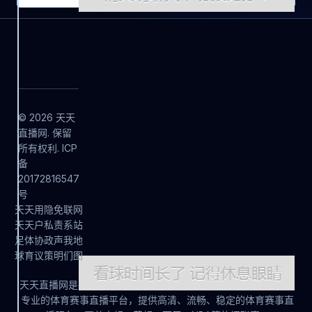
© 2026 天天
直播网. 保留
所有权利. ICP
备
20172816547
号
天
天
用
隐
免
联
网
天
天
户
私
责
系
站
足
体
协
政
声
我
地
球
育
议
策
明
们
图
天天直播网是
专业的体育赛事直播平台，提供高清、流畅、稳定的体育赛事直