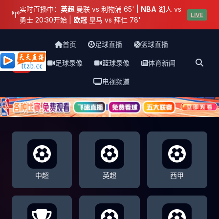
实时直播中：
英超
曼联 vs 利物浦 65' |
NBA
湖人 vs
LIVE
勇士 20:30开始 |
欧冠
皇马 vs 拜仁 78'
首页
足球直播
篮球直播
足球录像
篮球录像
体育新闻
天天直播网
电视频道
中超
英超
西甲