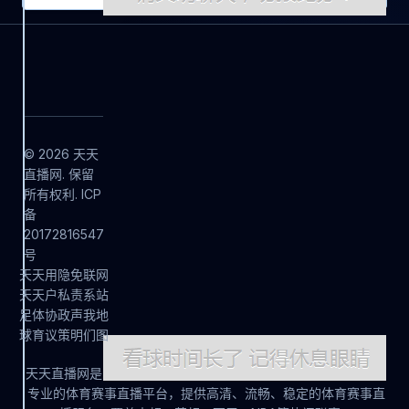
© 2026 天天
直播网. 保留
所有权利. ICP
备
20172816547
号
天
天
用
隐
免
联
网
天
天
户
私
责
系
站
足
体
协
政
声
我
地
球
育
议
策
明
们
图
天天直播网是
专业的体育赛事直播平台，提供高清、流畅、稳定的体育赛事直