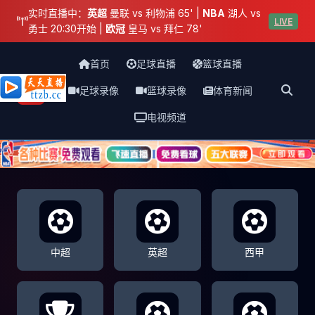
实时直播中：
英超
曼联 vs 利物浦 65' |
NBA
湖人 vs
LIVE
勇士 20:30开始 |
欧冠
皇马 vs 拜仁 78'
首页
足球直播
篮球直播
足球录像
篮球录像
体育新闻
天天直播网
电视频道
中超
英超
西甲