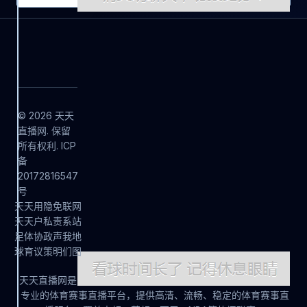
© 2026 天天
直播网. 保留
所有权利. ICP
备
20172816547
号
天
天
用
隐
免
联
网
天
天
户
私
责
系
站
足
体
协
政
声
我
地
球
育
议
策
明
们
图
天天直播网是
专业的体育赛事直播平台，提供高清、流畅、稳定的体育赛事直