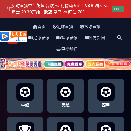
实时直播中：
英超
曼联 vs 利物浦 65' |
NBA
湖人 vs
LIVE
勇士 20:30开始 |
欧冠
皇马 vs 拜仁 78'
首页
足球直播
篮球直播
足球录像
篮球录像
体育新闻
天天直播网
电视频道
中超
英超
西甲