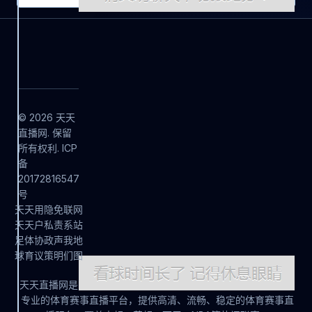
© 2026 天天
直播网. 保留
所有权利. ICP
备
20172816547
号
天
天
用
隐
免
联
网
天
天
户
私
责
系
站
足
体
协
政
声
我
地
球
育
议
策
明
们
图
天天直播网是
专业的体育赛事直播平台，提供高清、流畅、稳定的体育赛事直