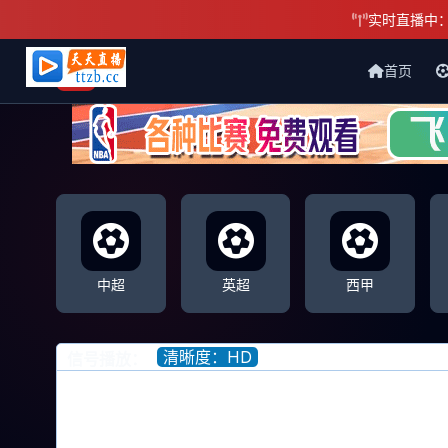
实时直播中
首页
天天直播网
中超
英超
西甲
清晰度：HD
信号播放：