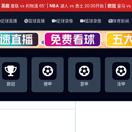
：
英超
曼联 vs 利物浦 65' |
NBA
湖人 vs 勇士 20:30开始 |
欧冠
皇马 vs 
足球直播
篮球直播
足球录像
篮球录像
体育新闻
欧冠
德甲
意甲
法甲