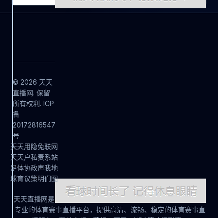
© 2026 天天
直播网. 保留
所有权利. ICP
备
20172816547
号
天
天
用
隐
免
联
网
天
天
户
私
责
系
站
足
体
协
政
声
我
地
球
育
议
策
明
们
图
天天直播网是
专业的体育赛事直播平台，提供高清、流畅、稳定的体育赛事直