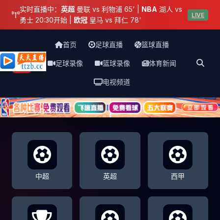
实时直播中：
英超
曼联 vs 利物浦 65' |
NBA
湖人 vs
LIVE
勇士 20:30开始 |
欧冠
皇马 vs 拜仁 78'
首页
足球直播
篮球直播
足球录像
篮球录像
体育新闻
天天直播网
电视频道
中超
英超
西甲