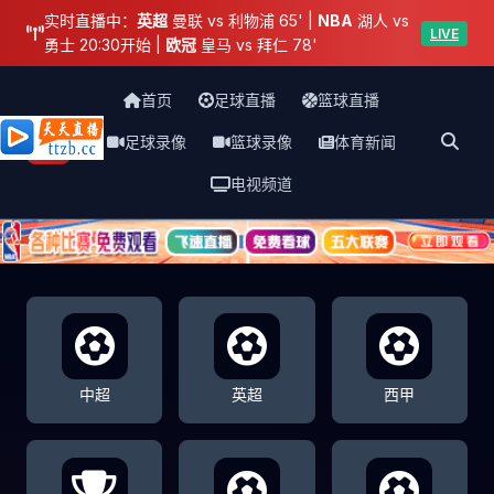
实时直播中：
英超
曼联 vs 利物浦 65' |
NBA
湖人 vs
LIVE
勇士 20:30开始 |
欧冠
皇马 vs 拜仁 78'
首页
足球直播
篮球直播
足球录像
篮球录像
体育新闻
天天直播网
电视频道
中超
英超
西甲