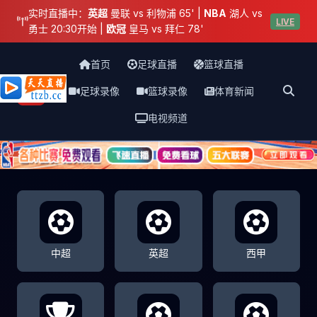
实时直播中：
英超
曼联 vs 利物浦 65' |
NBA
湖人 vs
LIVE
勇士 20:30开始 |
欧冠
皇马 vs 拜仁 78'
首页
足球直播
篮球直播
足球录像
篮球录像
体育新闻
天天直播网
电视频道
中超
英超
西甲