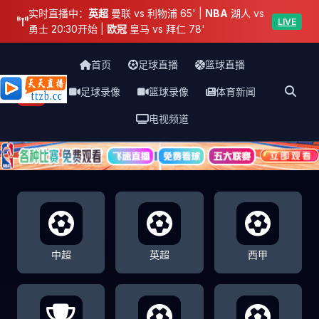
实时直播中：
英超
曼联 vs 利物浦 65' |
NBA
湖人 vs
LIVE
勇士 20:30开始 |
欧冠
皇马 vs 拜仁 78'
首页
足球直播
篮球直播
足球录像
篮球录像
体育新闻
天天直播网
电视频道
中超
英超
西甲