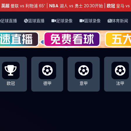
：
英超
曼联 vs 利物浦 65' |
NBA
湖人 vs 勇士 20:30开始 |
欧冠
皇马 vs 
足球直播
篮球直播
足球录像
篮球录像
体育新闻
欧冠
德甲
意甲
法甲