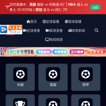
实时直播中：
英超
曼联 vs 利物浦 65' |
NBA
湖人 vs
LIVE
勇士 20:30开始 |
欧冠
皇马 vs 拜仁 78'
首页
足球直播
篮球直播
足球录像
篮球录像
体育新闻
天天直播网
电视频道
中超
英超
西甲