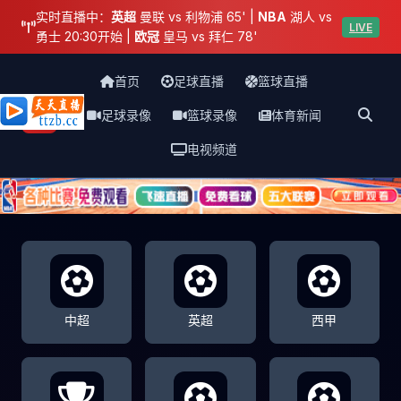
实时直播中：
英超
曼联 vs 利物浦 65' |
NBA
湖人 vs
LIVE
勇士 20:30开始 |
欧冠
皇马 vs 拜仁 78'
首页
足球直播
篮球直播
足球录像
篮球录像
体育新闻
天天直播网
电视频道
中超
英超
西甲