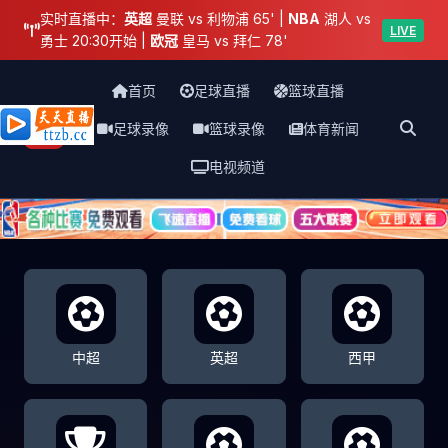
实时直播中：
英超
曼联 vs 利物浦 65' |
NBA
湖人 vs
LIVE
勇士 20:30开始 |
欧冠
皇马 vs 拜仁 78'
首页
足球直播
篮球直播
足球录像
篮球录像
体育新闻
天天直播网
电视频道
中超
英超
西甲