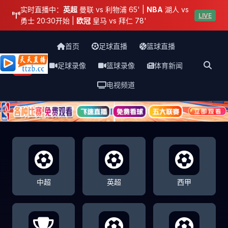
实时直播中：
英超
曼联 vs 利物浦 65' |
NBA
湖人 vs
LIVE
勇士 20:30开始 |
欧冠
皇马 vs 拜仁 78'
首页
足球直播
篮球直播
足球录像
篮球录像
体育新闻
天天直播网
电视频道
中超
英超
西甲