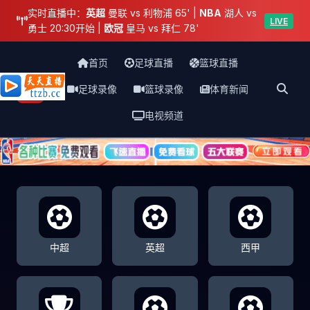
实时直播中：
英超
曼联 vs 利物浦 65' |
NBA
湖人 vs
LIVE
勇士 20:30开始 |
欧冠
皇马 vs 拜仁 78'
首页
足球直播
篮球直播
足球录像
篮球录像
体育新闻
天天直播网
电视频道
中超
英超
西甲