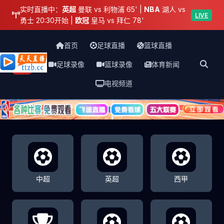
实时直播中：
英超
曼联 vs 利物浦 65' |
NBA
湖人 vs
LIVE
勇士 20:30开始 |
欧冠
皇马 vs 拜仁 78'
首页
足球直播
篮球直播
足球录像
篮球录像
体育新闻
天天直播网
电视频道
中超
英超
西甲