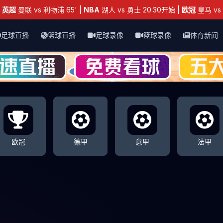
：
英超
曼联 vs 利物浦 65' |
NBA
湖人 vs 勇士 20:30开始 |
欧冠
皇马 vs 
足球直播
篮球直播
足球录像
篮球录像
体育新闻
欧冠
德甲
意甲
法甲