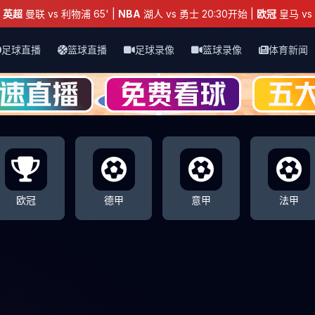
：
英超
曼联 vs 利物浦 65' |
NBA
湖人 vs 勇士 20:30开始 |
欧冠
皇马 vs 
足球直播
篮球直播
足球录像
篮球录像
体育新闻
欧冠
德甲
意甲
法甲