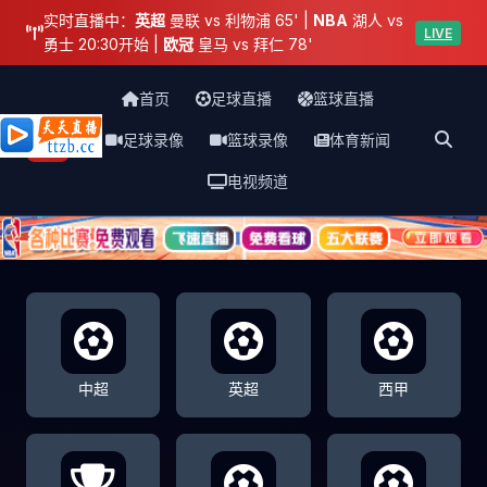
实时直播中：
英超
曼联 vs 利物浦 65' |
NBA
湖人 vs
LIVE
勇士 20:30开始 |
欧冠
皇马 vs 拜仁 78'
首页
足球直播
篮球直播
足球录像
篮球录像
体育新闻
天天直播网
电视频道
中超
英超
西甲