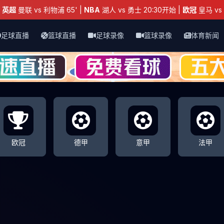
：
英超
曼联 vs 利物浦 65' |
NBA
湖人 vs 勇士 20:30开始 |
欧冠
皇马 vs 
足球直播
篮球直播
足球录像
篮球录像
体育新闻
欧冠
德甲
意甲
法甲