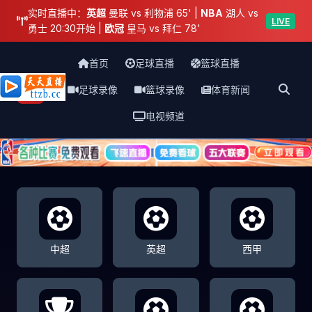
实时直播中：
英超
曼联 vs 利物浦 65' |
NBA
湖人 vs
LIVE
勇士 20:30开始 |
欧冠
皇马 vs 拜仁 78'
首页
足球直播
篮球直播
足球录像
篮球录像
体育新闻
天天直播网
电视频道
中超
英超
西甲