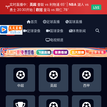
实时直播中：
英超
曼联 vs 利物浦 65' |
NBA
湖人 vs
LIVE
勇士 20:30开始 |
欧冠
皇马 vs 拜仁 78'
首页
足球直播
篮球直播
足球录像
篮球录像
体育新闻
天天直播网
电视频道
中超
英超
西甲