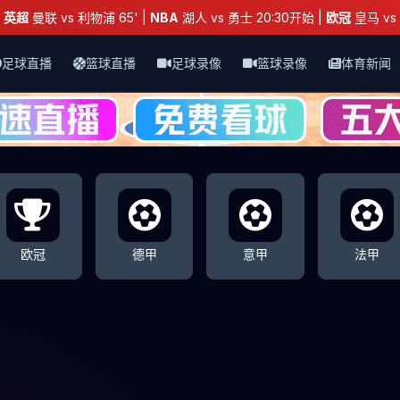
：
英超
曼联 vs 利物浦 65' |
NBA
湖人 vs 勇士 20:30开始 |
欧冠
皇马 vs 
足球直播
篮球直播
足球录像
篮球录像
体育新闻
欧冠
德甲
意甲
法甲