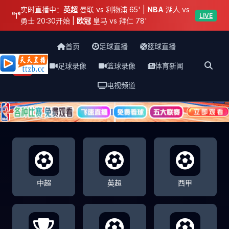
实时直播中：
英超
曼联 vs 利物浦 65' |
NBA
湖人 vs
LIVE
勇士 20:30开始 |
欧冠
皇马 vs 拜仁 78'
首页
足球直播
篮球直播
足球录像
篮球录像
体育新闻
天天直播网
电视频道
中超
英超
西甲