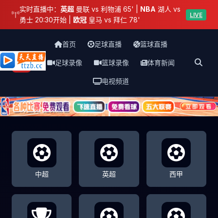
实时直播中：
英超
曼联 vs 利物浦 65' |
NBA
湖人 vs
LIVE
勇士 20:30开始 |
欧冠
皇马 vs 拜仁 78'
首页
足球直播
篮球直播
足球录像
篮球录像
体育新闻
天天直播网
电视频道
中超
英超
西甲