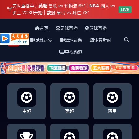
实时直播中：
英超
曼联 vs 利物浦 65' |
NBA
湖人 vs
LIVE
勇士 20:30开始 |
欧冠
皇马 vs 拜仁 78'
首页
足球直播
篮球直播
足球录像
篮球录像
体育新闻
天天直播网
电视频道
中超
英超
西甲