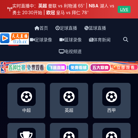
实时直播中：
英超
曼联 vs 利物浦 65' |
NBA
湖人 vs
LIVE
勇士 20:30开始 |
欧冠
皇马 vs 拜仁 78'
首页
足球直播
篮球直播
足球录像
篮球录像
体育新闻
天天直播网
电视频道
中超
英超
西甲