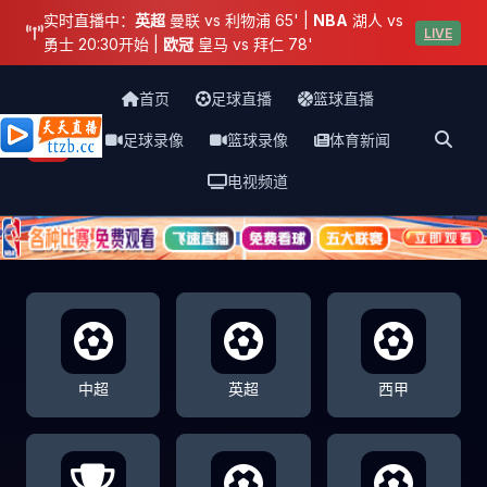
实时直播中：
英超
曼联 vs 利物浦 65' |
NBA
湖人 vs
LIVE
勇士 20:30开始 |
欧冠
皇马 vs 拜仁 78'
首页
足球直播
篮球直播
足球录像
篮球录像
体育新闻
天天直播网
电视频道
中超
英超
西甲