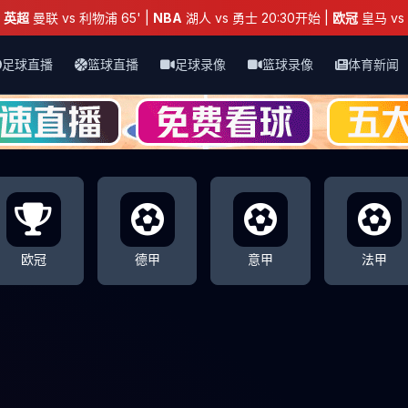
：
英超
曼联 vs 利物浦 65' |
NBA
湖人 vs 勇士 20:30开始 |
欧冠
皇马 vs 
足球直播
篮球直播
足球录像
篮球录像
体育新闻
欧冠
德甲
意甲
法甲