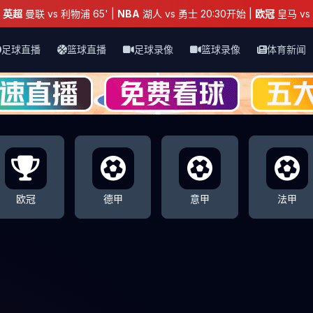
：
英超
曼联 vs 利物浦 65' |
NBA
湖人 vs 勇士 20:30开始 |
欧冠
皇马 vs 
足球直播
篮球直播
足球录像
篮球录像
体育新闻
欧冠
德甲
意甲
法甲