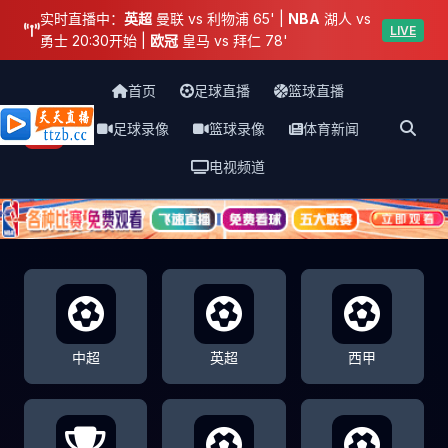
实时直播中：
英超
曼联 vs 利物浦 65' |
NBA
湖人 vs
LIVE
勇士 20:30开始 |
欧冠
皇马 vs 拜仁 78'
首页
足球直播
篮球直播
足球录像
篮球录像
体育新闻
天天直播网
电视频道
中超
英超
西甲