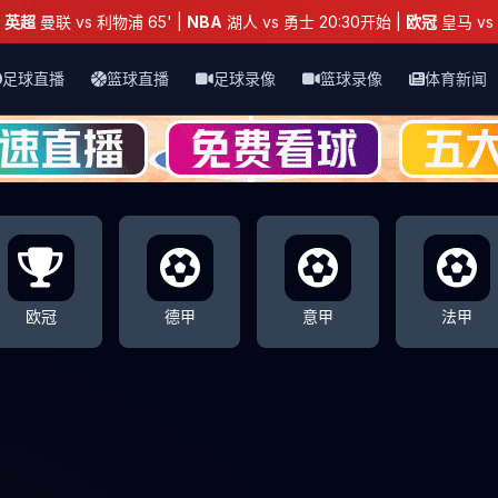
：
英超
曼联 vs 利物浦 65' |
NBA
湖人 vs 勇士 20:30开始 |
欧冠
皇马 vs 
足球直播
篮球直播
足球录像
篮球录像
体育新闻
欧冠
德甲
意甲
法甲