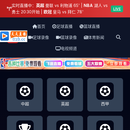
实时直播中：
英超
曼联 vs 利物浦 65' |
NBA
湖人 vs
LIVE
勇士 20:30开始 |
欧冠
皇马 vs 拜仁 78'
首页
足球直播
篮球直播
足球录像
篮球录像
体育新闻
天天直播网
电视频道
中超
英超
西甲