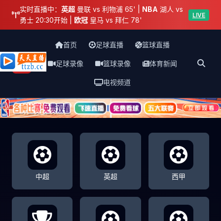
实时直播中：
英超
曼联 vs 利物浦 65' |
NBA
湖人 vs
LIVE
勇士 20:30开始 |
欧冠
皇马 vs 拜仁 78'
首页
足球直播
篮球直播
足球录像
篮球录像
体育新闻
天天直播网
电视频道
中超
英超
西甲