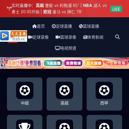
实时直播中：
英超
曼联 vs 利物浦 65' |
NBA
湖人 vs
LIVE
勇士 20:30开始 |
欧冠
皇马 vs 拜仁 78'
首页
足球直播
篮球直播
足球录像
篮球录像
体育新闻
天天直播网
电视频道
中超
英超
西甲