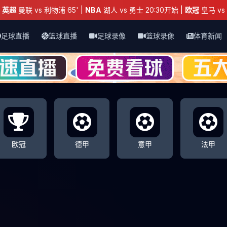
：
英超
曼联 vs 利物浦 65' |
NBA
湖人 vs 勇士 20:30开始 |
欧冠
皇马 vs 
足球直播
篮球直播
足球录像
篮球录像
体育新闻
欧冠
德甲
意甲
法甲