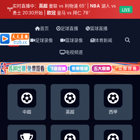
实时直播中：
英超
曼联 vs 利物浦 65' |
NBA
湖人 vs
LIVE
勇士 20:30开始 |
欧冠
皇马 vs 拜仁 78'
首页
足球直播
篮球直播
足球录像
篮球录像
体育新闻
天天直播网
电视频道
中超
英超
西甲