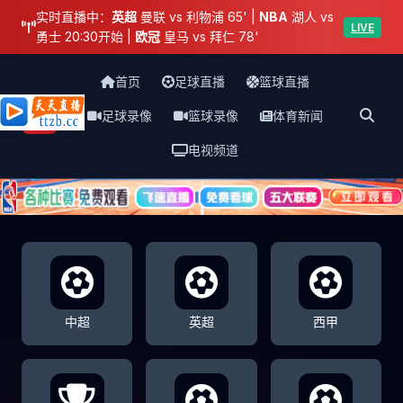
实时直播中：
英超
曼联 vs 利物浦 65' |
NBA
湖人 vs
LIVE
勇士 20:30开始 |
欧冠
皇马 vs 拜仁 78'
首页
足球直播
篮球直播
足球录像
篮球录像
体育新闻
天天直播网
电视频道
中超
英超
西甲